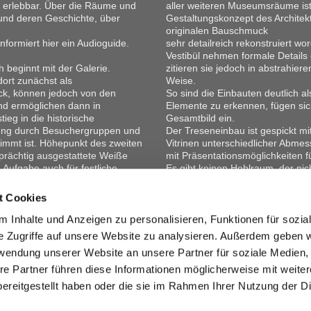
g erlebbar. Über die Räume und
aller weiteren Museumsräume is
und deren Geschichte, über
Gestaltungskonzept des Archite
originalen Bauschmuck
nformiert hier ein Audioguide.
sehr detailreich rekonstruiert wo
Vestibül nehmen formale Details 
 beginnt mit der Galerie.
zitieren sie jedoch in abstrahier
dort zunächst als
Weise.
k, können jedoch von den
So sind die Einbauten deutlich a
nd ermöglichen dann in
Elemente zu erkennen, fügen sic
tieg in die historische
Gesamtbild ein.
zung durch Besuchergruppen und
Der Treseneinbau ist gespickt mit 
immt ist. Höhepunkt des zweiten
Vitrinen unterschiedlicher Abme
 prächtig ausgestattete Weiße
mit Präsentationsmöglichkeiten f
Aufgabe auch für festliche
Es gibt keinen Hohlraum, der nich
auch die Feuerlöscher haben hie
ktische Aufgabe wurde ein
Für den Komfort am Arbeitsplatz
t Cookies
kelt, der dem prunkvollen
die Mitarbeiter erhöht und somit
uft, sondern Raumhülle
Besuchern sitzen, mit einer Bod
 Inhalte und Anzeigen zu personalisieren, Funktionen für sozia
ls Gesamtbild erfahren lässt.
e Zugriffe auf unsere Website zu analysieren. Außerdem geben w
rwendung unserer Website an unsere Partner für soziale Medien
re Partner führen diese Informationen möglicherweise mit weite
ereitgestellt haben oder die sie im Rahmen Ihrer Nutzung der D
zurück zur Übersicht