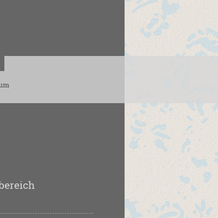
sum
weig
bereich