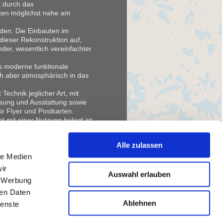
t durch das
kten möglichst nahe am
rden. Die Einbauten im
dieser Rekonstruktion auf,
ender, wesentlich vereinfachter
ls moderne funktionale
h aber atmosphärisch in das
Technik jeglicher Art, mit
ssung und Ausstattung sowie
ür Flyer und Postkarten.
t mit einer Nutzung belegt ist,
r ihren Platz gefunden.
 wurde das Podest, auf dem
Alle zulassen
 in Augenhöhe mit den
entemperierung ausgestattet.
le Medien
ir
Auswahl erlauben
, Werbung
ren Daten
Ablehnen
ienste