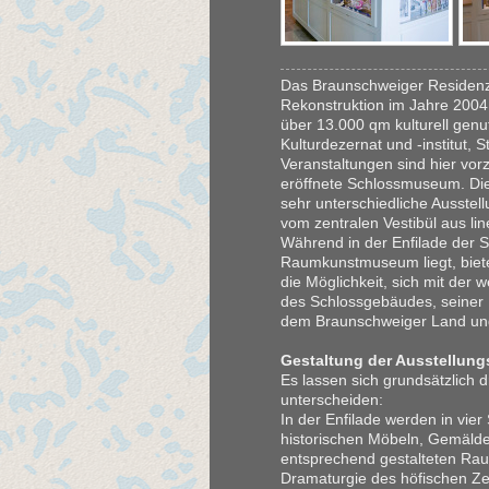
Das Braunschweiger Residenz
Rekonstruktion im Jahre 2004
über 13.000 qm kulturell genut
Kulturdezernat und -institut, 
Veranstaltungen sind hier vo
eröffnete Schlossmuseum. Die
sehr unterschiedliche Ausstel
vom zentralen Vestibül aus li
Während in der Enfilade der 
Raumkunstmuseum liegt, biete
die Möglichkeit, sich mit der 
des Schlossgebäudes, seiner
dem Braunschweiger Land und
Gestaltung der Ausstellung
Es lassen sich grundsätzlich 
unterscheiden:
In der Enfilade werden in vie
historischen Möbeln, Gemäld
entsprechend gestalteten Raum
Dramaturgie des höfischen Ze