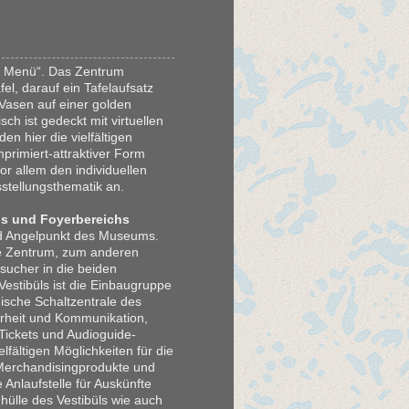
he Menü“. Das Zentrum
el, darauf ein Tafelaufsatz
Vasen auf einer golden
sch ist gedeckt mit virtuellen
n hier die vielfältigen
mprimiert-attraktiver Form
r allem den individuellen
stellungsthematik an.
s und Foyerbereichs
nd Angelpunkt des Museums.
che Zentrum, zum anderen
esucher in die beiden
Vestibüls ist die Einbaugruppe
nische Schaltzentrale des
rheit und Kommunikation,
Tickets und Audioguide-
fältigen Möglichkeiten für die
Merchandisingprodukte und
 Anlaufstelle für Auskünfte
lle des Vestibüls wie auch