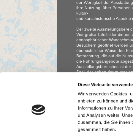
der Wertigkeit der Ausstattun
ihre Nutzung, über Personen 
kultur-
und kunsthistorische Aspekte i
Der zweite Ausstellungsbereich
Vier große Tafelbilder dienen 
atmosphärischer Wandschmuc
Besuchern geöffnet werden u
übersichtlicher Weise den Eins
Betrachtung, die auf die Nut
die Führungsangebote abgest
Ausstellungsbereiches ist der
Saal, der neben der musealen 
Veranstaltungen genutzt wird.
Für seine differenzierte dida
Diese Webseite verwende
gestalterischer Rahmen entwic
Raumeindruck nicht zuwiderlä
Wir verwenden Cookies, um
und informative Intervention a
anbieten zu können und di
Informationen zu Ihrer Ve
und Analysen weiter. Unse
zusammen, die Sie ihnen b
gesammelt haben.