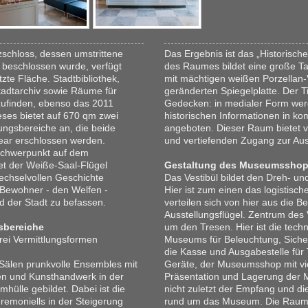
schloss, dessen umstrittene
Das Ergebnis ist das „Historisc
 beschlossen wurde, verfügt
des Raumes bildet eine große Taf
zte Fläche. Stadtbibliothek,
mit mächtigen weißen Porzellan-
Stadtarchiv sowie Räume für
geränderten Spiegelplatte. Der Ti
rzufinden, ebenso das 2011
Gedecken: in medialer Form werde
ses bietet auf 670 qm zwei
historischen Informationen in ko
lungsbereiche an, die beide
angeboten. Dieser Raum bietet vo
near erschlossen werden.
und vertiefenden Zugang zur Aus
Schwerpunkt auf dem
t der Weiße-Saal-Flügel
Gestaltung des Museumsshop
wechselvollen Geschichte
Das Vestibül bildet den Dreh- u
 Bewohner - den Welfen -
Hier ist zum einen das logistis
 der Stadt zu befassen.
verteilen sich von hier aus die B
Ausstellungsflügel. Zentrum des 
sbereiche
um den Tresen. Hier ist die tech
drei Vermittlungsformen
Museums für Beleuchtung, Siche
die Kasse und Ausgabestelle für 
r Sälen prunkvolle Ensembles mit
Geräte, der Museumsshop mit viel
en und Kunsthandwerk in der
Präsentation und Lagerung der 
hülle gebildet. Dabei ist die
nicht zuletzt der Empfang und die
remoniells in der Steigerung
rund um das Museum. Die Raumhü