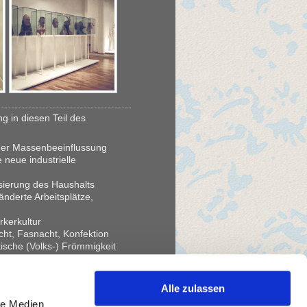
 in diesen Teil des
der Massenbeeinflussung
neue industrielle
nisierung des Haushalts
ränderte Arbeitsplätze,
rkerkultur
cht, Fasnacht, Konfektion
ische (Volks-) Frömmigkeit
alter der Industrialisierung
he Kind - der Verlag J.F.
Alle zulassen
le Medien