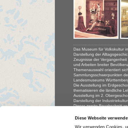
Das Museum für Volkskultur in
Darstellung der Alltagsgeschic
Zeugnisse der Vergangenheit 
und Arbeiten breiter Bevölker
Themenauswahl orientiert sich
Sammlungsschwerpunkten der 
Landesmuseums Württember
Die Ausstellung im Erdgesch
thematisieren die ländliche Le
Ausstellung im 2. Obergesch
Darstellung der Industriekultu
Dieser zweite Bauabschnitt w
Während die Räume im EG und
dekorativen Elemente des Jag
Diese Webseite verwende
wurden die Ausstellungsräume
erst in der 3. und 4. Bauphas
Wir verwenden Cookies, um