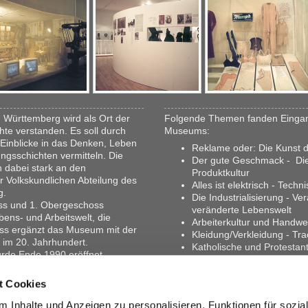
 Württemberg wird als Ort der
Folgende Themen fanden Eingang
hte verstanden. Es soll durch
Museums:
Einblicke in das Denken, Leben
Reklame oder: Die Kunst 
ungsschichten vermitteln. Die
Der gute Geschmack - Die 
 dabei stark an den
Produktkultur
Volkskundlichen Abteilung des
Alles ist elektrisch - Tech
g.
Die Industrialisierung - Ve
oss und 1. Obergeschoss
veränderte Lebenswelt
bens- und Arbeitswelt, die
Arbeiterkultur und Handwe
oss ergänzt das Museum mit der
Kleidung/Verkleidung - Tra
r im 20. Jahrhundert.
Katholische und Protestant
urde Ende 1990 eröffnet.
Populäre Bilderwelt im Zeit
 1. OG durch die baulichen und
Bildwerke für das bürgerlic
dschlosses stark geprägt sind,
t Cookies
Schneider in Esslingen.
 des 2. Obergeschosses, die
e des Schlosses entstanden sind,
 Inhalte und Anzeigen zu personalisieren, Funktionen für sozia